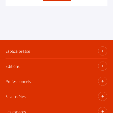
Espace presse
Editions
Dossiers, communiqués, bandes annonces
Contact presse
Professionnels
Les publications du musée
Si vous êtes
Privatisez les espaces
Expositions itinérantes
Les espaces