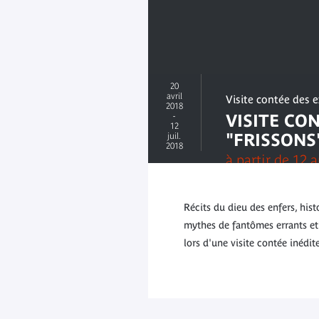
20
avril
Visite contée des 
2018
-
VISITE CO
12
"FRISSONS
juil.
2018
à partir de 12 a
Récits du dieu des enfers, hist
mythes de fantômes errants et 
lors d'une visite contée inédite