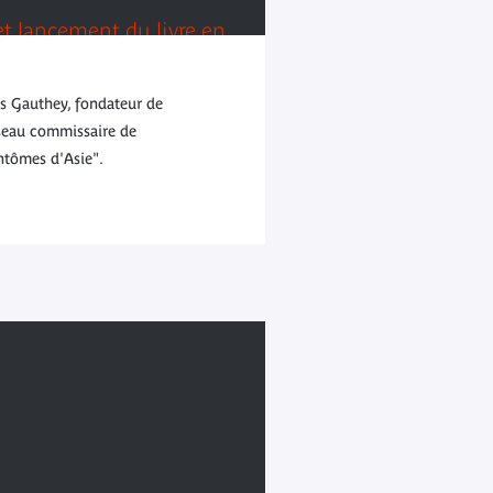
t lancement du livre en
ière
s Gauthey, fondateur de
sseau commissaire de
antômes d'Asie".