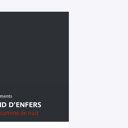
ements
ND D'ENFERS
 comme de nuit