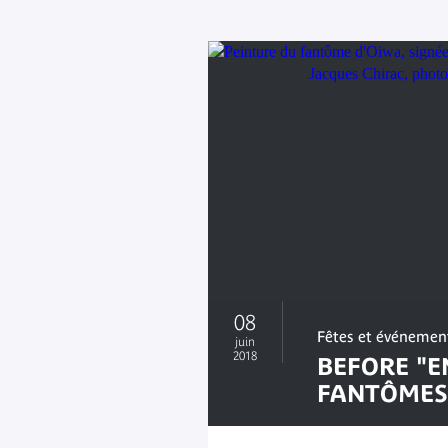
08
Fêtes et événemen
juin
2018
BEFORE "E
FANTÔMES 