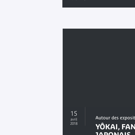
15
Autour des exposi
avril
2018
YÔKAI, FA
JAPONAIS