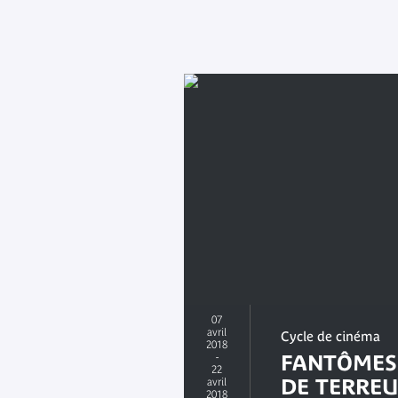
07
avril
Cycle de cinéma
2018
-
FANTÔMES
22
DE TERRE
avril
2018