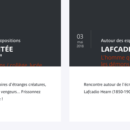
03
expositions
Autour des ex
mai
2018
NTÉE
LAFCAD
"
L’homme qu
les démons
ns / collège, lycée,
oires d'étranges créatures,
Rencontre autour de l'écri
vengeurs... Frissonnez
Lafcadio Hearn (1850-190
 !