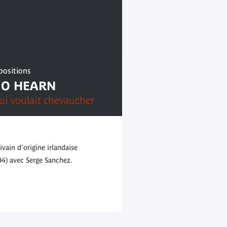
positions
IO HEARN
i voulait chevaucher
vain d'origine irlandaise
4) avec Serge Sanchez.