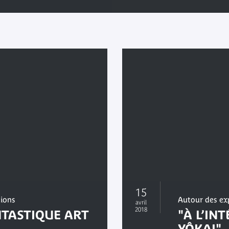
15
tions
Autour des ex
avril
2018
NTASTIQUE ART
"À L’IN
YÔKAI"