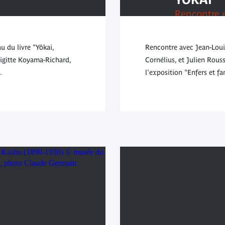
Rencontre e
avant-prem
u du livre "Yôkai,
Rencontre avec Jean-Loui
rigitte Koyama-Richard,
Cornélius, et Julien Rou
.
l'exposition "Enfers et f