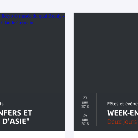
23
juin
ts
Fêtes et évén
2018
NFERS ET
-
WEEK-E
24
D'ASIE"
juin
Deux jours
2018