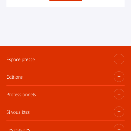
Espace presse
Editions
Dossiers, communiqués, bandes annonces
Contact presse
Professionnels
Les publications du musée
Si vous êtes
Privatisez les espaces
Expositions itinérantes
Les espaces