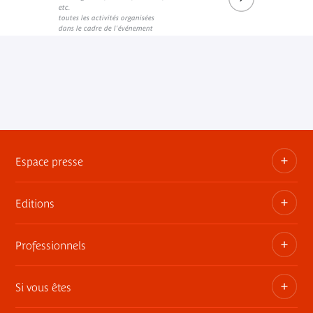
etc.
toutes les activités organisées
dans le cadre de l'événement
Espace presse
Editions
Dossiers, communiqués, bandes annonces
Contact presse
Professionnels
Les publications du musée
Si vous êtes
Privatisez les espaces