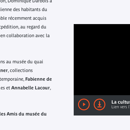
tion, Dominique Darbois a
idienne des habitants du
emble récemment acquis
expédition, au regard du
en collaboration avec la
ions au musée du quai
gner
, collections
ntemporaine,
Fabienne de
ues et
Annabelle Lacour
,
des Amis du musée du