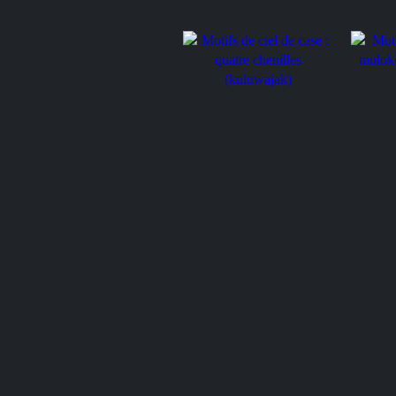
Motifs de ciel de case :
quatre chenilles (kuluwajak)
Motif de
mulokot