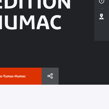
ÉDITION
HUMAC
yane-Tumuc-Humac