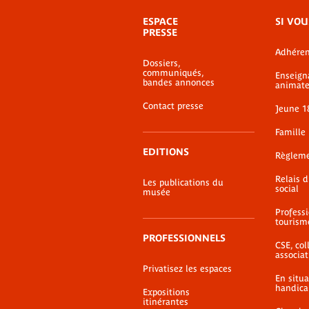
Menu
ESPACE
SI VOU
de
PRESSE
bas-
Adhéren
de-
Dossiers,
page
communiqués,
Enseign
bandes annonces
animate
Contact presse
Jeune 1
Famille
EDITIONS
Règlem
Relais 
Les publications du
social
musée
Profess
tourism
PROFESSIONNELS
CSE, coll
associat
Privatisez les espaces
En situ
handica
Expositions
itinérantes