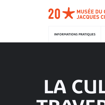
Aller
à
la
navigation
Aller
au
contenu
INFORMATIONS PRATIQUES
LA CU