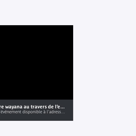
La culture wayana au travers de l’expédition Guyane-Tumuc-Huma : conférence enregistrée au Salon de lecture Jacques Kerchache le jeudi 27 juin 2019
Lien vers l'événement disponible à l'adresse ; Http://www.quaibranly.fr/fr/expositions-evenements/au-musee/rendez-vous-du-salon-de-lecture-jacques-kerchache/autour-des-collections/details-de-levenement/e/la-culture-wayana-au-travers-de-lexpedition-guyane-tumuc-humac-38365/ ; Manifestations du Salon de lecture Jacques Kerchache. Autour des collections (jeudi 27 juin 2019, Salon de lecture Jacques Kerchache)