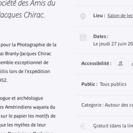
ociété des Amis du
acques Chirac.
Lieu :
Salon de le
Dates :
Le jeudi 27 juin 2
e pour la Photographie de la
i Branly-Jacques Chirac
nsemble exceptionnel de
Accessibilité :
llis lors de l’expédition
952.
Public :
Tous publics
ologue et archéologue
Categorie : Autour des c
 les Amérindiens wayana du
 sur le papier les motifs de
que les mythes de leur
Gratuit (dans la li