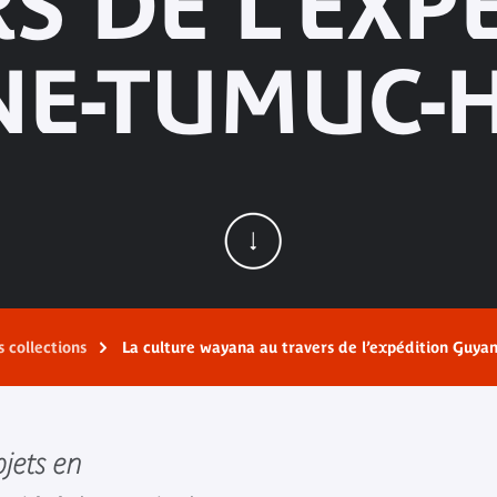
S DE L’EXP
NE-TUMUC-
 collections
La culture wayana au travers de l’expédition Gu
bjets en