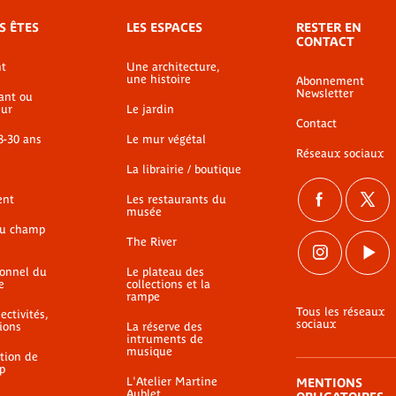
S ÊTES
LES ESPACES
RESTER EN
CONTACT
t
Une architecture,
une histoire
Abonnement
Newsletter
ant ou
ur
Le jardin
Contact
8-30 ans
Le mur végétal
Réseaux sociaux
La librairie / boutique
ent
Les restaurants du
musée
du champ
The River
ionnel du
Le plateau des
e
collections et la
rampe
Tous les réseaux
ectivités,
sociaux
ions
La réserve des
intruments de
musique
ation de
p
L'Atelier Martine
MENTIONS
Aublet