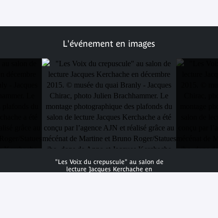
L'événement en images
"Les Voix du crepuscule" au salon de
lecture Jacques Kerchache en
décembre 2015. © musée du quai
Branly - Jacques Chirac, photo Julien
Brachhammer. Le montage
photographique des plafonds du
salon de lecture Jacques Kerchache a
été conçu par l’agence AJN et réalisé