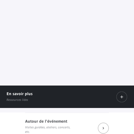
grâce au mécénat de Martine et
Bruno Roger/Statues ibo, dons de
Anne et Jacques Kerchache
En savoir plus
Ressources liées
Autour de l'événement
Visites guidées, ateliers, concerts,
L'émission "Les Voix du crépuscule" sur Radio Campus
etc.