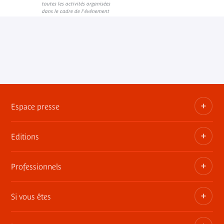
Lien externe
toutes les activités organisées
dans le cadre de l'événement
Espace presse
Editions
Dossiers, communiqués, bandes annonces
Contact presse
Professionnels
Les publications du musée
Si vous êtes
Privatisez les espaces
Expositions itinérantes