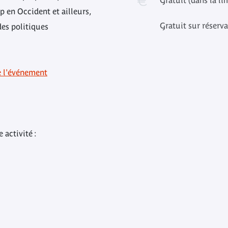
Gratuit (dans la li
p en Occident et ailleurs,
Gratuit sur réserv
des politiques
e l'événement
 activité :