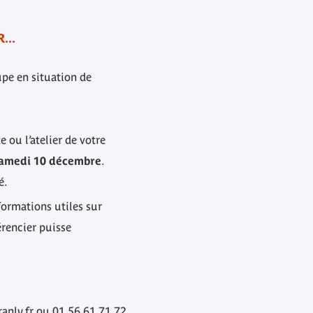
...
pe en situation de
e ou l’atelier de votre
e samedi 10 décembre
.
é.
formations utiles sur
érencier puisse
ranly.fr ou 01 56 61 71 72