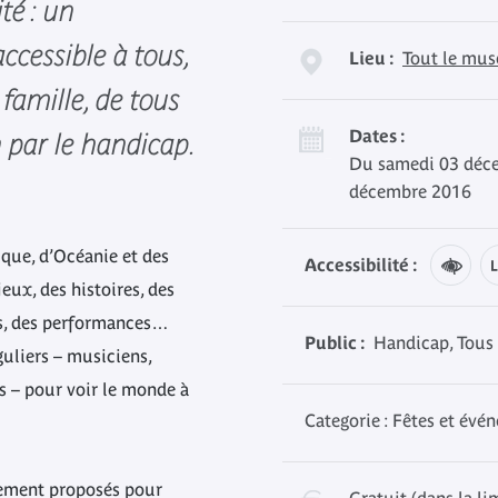
té : un
ccessible à tous,
Lieu :
Tout le mus
 famille, de tous
Dates :
 par le handicap.
Du samedi 03 déc
décembre 2016
rique, d’Océanie et des
Accessibilité :
eux, des histoires, des
ls, des performances…
Public :
Handicap, Tous 
guliers – musiciens,
s – pour voir le monde à
Categorie : Fêtes et évé
ement proposés pour