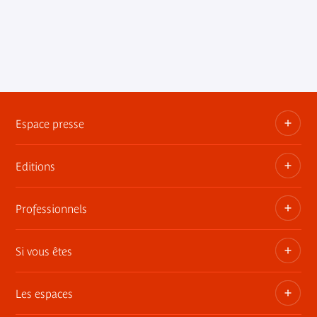
Espace presse
Editions
Dossiers, communiqués, bandes annonces
Contact presse
Professionnels
Les publications du musée
Si vous êtes
Privatisez les espaces
Expositions itinérantes
Les espaces
Adhérent