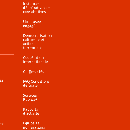
Instances
délibératives et
consultatives
Un musée
engagé
Démocratisation
culturelle et
action
territoriale
Coopération
internationale
Chiffres clés
es
FAQ Conditions
de visite
Services
Publics+
Rapports
d'activité
Equipe et
ite
nominations