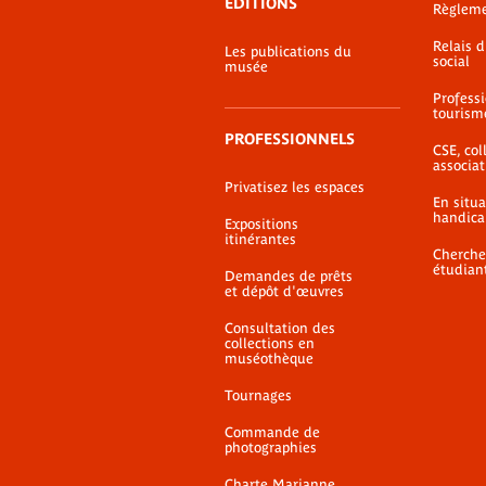
EDITIONS
Règlem
Relais 
Les publications du
social
musée
Profess
tourism
PROFESSIONNELS
CSE, coll
associat
Privatisez les espaces
En situ
handica
Expositions
itinérantes
Cherche
étudian
Demandes de prêts
et dépôt d'œuvres
Consultation des
collections en
muséothèque
Tournages
Commande de
photographies
Charte Marianne