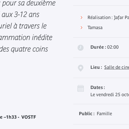
 : pour sa deuxième
ié aux 3-12 ans
Réalisation : Jafar P
riel à travers le
Tamasa
rammation inédite
Durée :
02:00
 des quatre coins
Lieu :
Salle de ci
Dates :
Le vendredi 25 oct
Public :
Famille
nue –1h33 - VOSTF