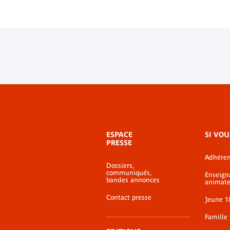
Menu
ESPACE
SI VOU
de
PRESSE
bas-
Adhéren
de-
Dossiers,
page
communiqués,
Enseign
bandes annonces
animate
Contact presse
Jeune 1
Famille