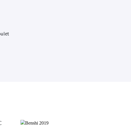
ulet
C