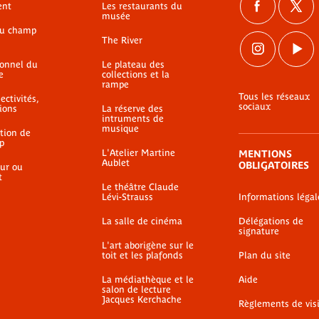
ent
Les restaurants du
musée
du champ
The River
ionnel du
Le plateau des
e
collections et la
rampe
Tous les réseaux
ectivités,
sociaux
ions
La réserve des
intruments de
musique
ation de
p
L'Atelier Martine
MENTIONS
Aublet
OBLIGATOIRES
ur ou
t
Le théâtre Claude
Lévi-Strauss
Informations légal
La salle de cinéma
Délégations de
signature
L'art aborigène sur le
toit et les plafonds
Plan du site
La médiathèque et le
Aide
salon de lecture
Jacques Kerchache
Règlements de vis