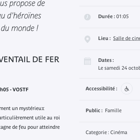
ous propose de
au d'héroïnes
Durée :
01:05
s du monde !
Lieu :
Salle de ci
ÉVENTAIL DE FER
Dates :
Le samedi 24 octo
Accessibilité :
h05 - VOSTF
ement un mystérieux
Public :
Famille
particulièrement utile au roi
tagne de feu pour atteindre
Categorie : Cinéma