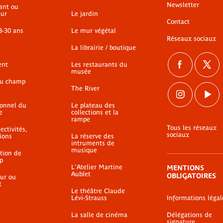
Newsletter
ant ou
ur
Le jardin
Contact
8-30 ans
Le mur végétal
Réseaux sociaux
La librairie / boutique
ent
Les restaurants du
musée
du champ
The River
ionnel du
Le plateau des
e
collections et la
rampe
Tous les réseaux
ectivités,
sociaux
ions
La réserve des
intruments de
musique
ation de
p
L'Atelier Martine
MENTIONS
Aublet
OBLIGATOIRES
ur ou
t
Le théâtre Claude
Lévi-Strauss
Informations légal
La salle de cinéma
Délégations de
signature