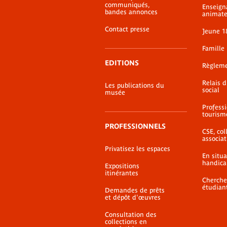
page
communiqués,
Enseign
bandes annonces
animate
Contact presse
Jeune 1
Famille
EDITIONS
Règlem
Relais 
Les publications du
social
musée
Profess
tourism
PROFESSIONNELS
CSE, coll
associat
Privatisez les espaces
En situ
handica
Expositions
itinérantes
Cherche
étudian
Demandes de prêts
et dépôt d'œuvres
Consultation des
collections en