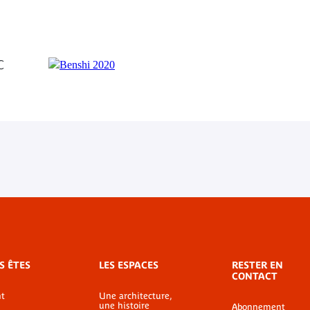
C
S ÊTES
LES ESPACES
RESTER EN
CONTACT
t
Une architecture,
une histoire
Abonnement