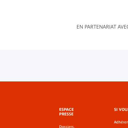
EN PARTENARIAT AVE
Menu
ESPACE
SI VOU
de
PRESSE
bas-
Adhéren
de-
Dossiers,