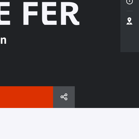
E FER
an