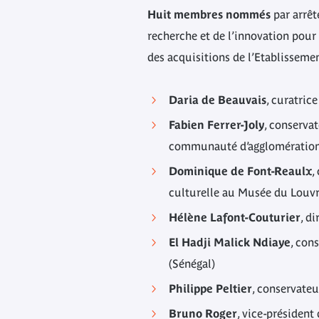
Huit membres nommés
par arrêt
recherche et de l’innovation pour
des acquisitions de l’Etablissem
Daria de Beauvais
, curatric
Fabien Ferrer-Joly
, conserva
communauté d’agglomération
Dominique de Font-Reaulx
,
culturelle au Musée du Louv
Hélène Lafont-Couturier
, d
El Hadji Malick Ndiaye
, con
(Sénégal)
Philippe Peltier
, conservateu
Bruno Roger
, vice-président