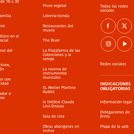
 de 18 a 30
Muro vegetal
Todas las redes
sociales
familia
Librería-tienda
ent
Restaurantes del
museo
diaro en el
ocial
The River
nal del
La Plataforma de las
Colecciones y la
rampa
Redes sociales
ctivos,
ión
La reserva de
instrumentos
musicales
es con
cidad
INDICACIONES
EL Atelier Martine
OBLIGATORIAS
Aublet
ador o
nte
le théâtre Claude
Información legal
Lévi-Strauss
Delegaciones de
Sala de cine
firma
Obras aborígenes en
Mapa de la web
techos