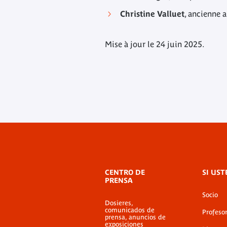
Christine Valluet
, ancienne a
Mise à jour le 24 juin 2025.
Menú
CENTRO DE
SI UST
de
PRENSA
pie
Socio
de
Dosieres,
página
comunicados de
Profeso
prensa, anuncios de
exposiciones