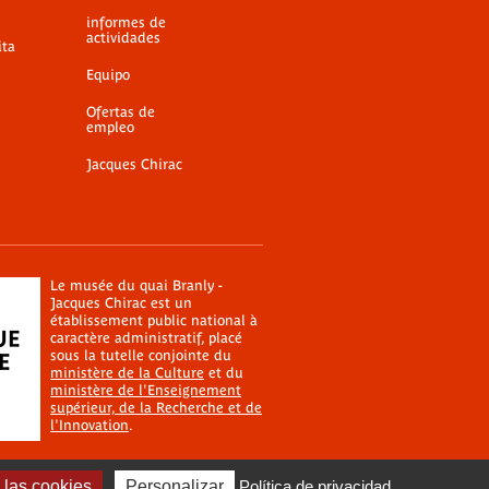
informes de
actividades
ita
Equipo
Ofertas de
empleo
Jacques Chirac
Le musée du quai Branly -
Jacques Chirac est un
établissement public national à
caractère administratif, placé
sous la tutelle conjointe du
ministère de la Culture
et du
ministère de l'Enseignement
supérieur, de la Recherche et de
l'Innovation
.
las cookies
Personalizar
Política de privacidad