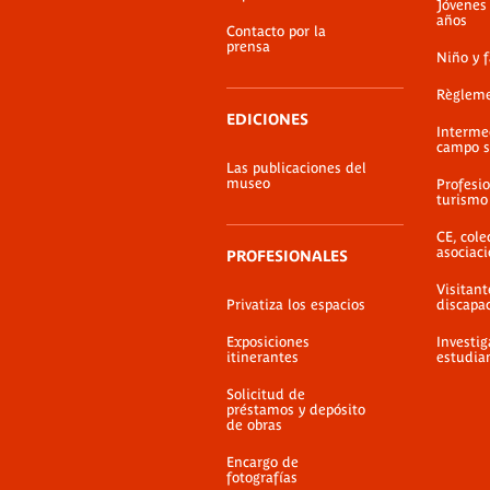
Jóvenes
años
Contacto por la
prensa
Niño y 
Règlem
EDICIONES
Interme
campo s
Las publicaciones del
museo
Profesio
turismo
CE, cole
asociac
PROFESIONALES
Visitant
Privatiza los espacios
discapa
Exposiciones
Investig
itinerantes
estudia
Solicitud de
préstamos y depósito
de obras
Encargo de
fotografías