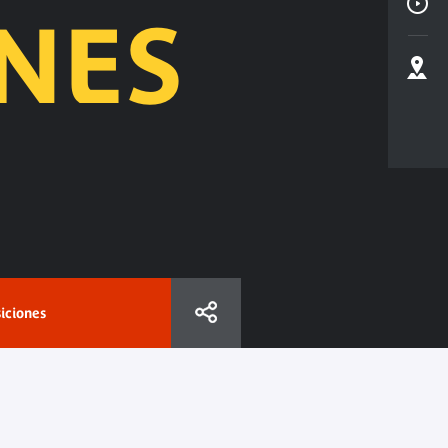
NES
iciones