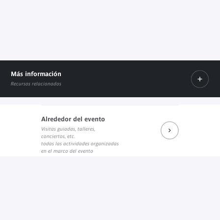
Más información
Recursos relacionados
Alrededor del evento
programme PDF
Visitas guiadas, talleres,
Enlace externo
conciertos, etc.
todas las actividades organizadas
en el marco del evento