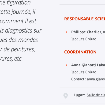
une figuration
tte journée, il
RESPONSABLE SCIE
 comment il est
ls diagnostics sur
Philippe Charlier
, 
sues des mondes
Jacques Chirac
r de peintures,
COORDINATION
vures, etc.
Anna Gianotti Lab
Jacques Chirac.
Contact :
anna.giano
Lugar:
Salle de c