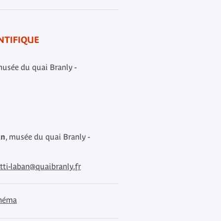
NTIFIQUE
musée du quai Branly -
an
, musée du quai Branly -
tti-laban@quaibranly.fr
inéma