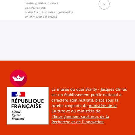
Visitas guiadas, talleres,
conciertos, etc.
todas las actividades organizadas
en el marco del evento
Le musée du quai Branly - Jacques Chirac
est un établissement public national à
caractère administratif, placé sous la
tutelle conjointe du
ministère de la
Culture
et du
ministère de
l'Enseignement supérieur, de la
Recherche et de l'Innovation
.