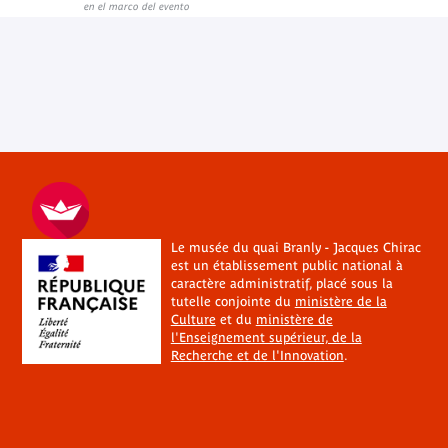
en el marco del evento
Le musée du quai Branly - Jacques Chirac
est un établissement public national à
caractère administratif, placé sous la
tutelle conjointe du
ministère de la
Culture
et du
ministère de
l'Enseignement supérieur, de la
Recherche et de l'Innovation
.