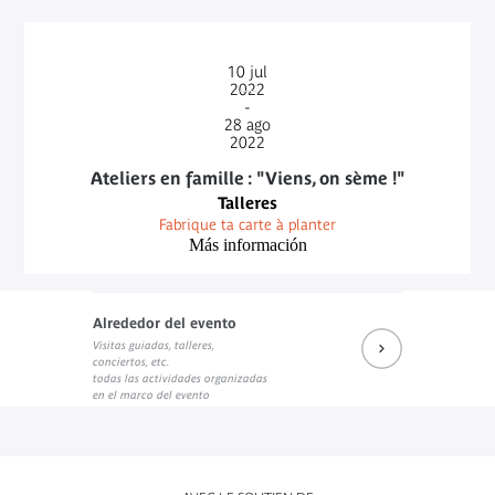
Programme de Jardin d'été 2022
Documento PDF
10
jul
2022
-
28
ago
2022
Ateliers en famille : "Viens, on sème !"
Talleres
Fabrique ta carte à planter
Más información
Alrededor del evento
Visitas guiadas, talleres,
conciertos, etc.
todas las actividades organizadas
en el marco del evento