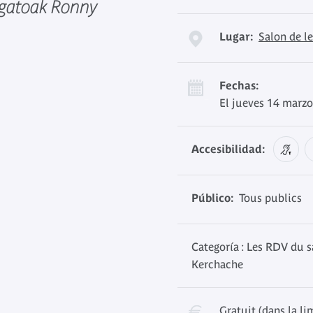
Agatoak Ronny
Lugar:
Salon de l
Fechas:
El jueves 14 marzo
Accesibilidad:
Público:
Tous publics
Categoría : Les RDV du s
Kerchache
Gratuit (dans la li