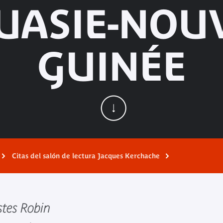
UASIE-NOUV
GUINÉE
Citas del salón de lectura Jacques Kerchache
stes Robin