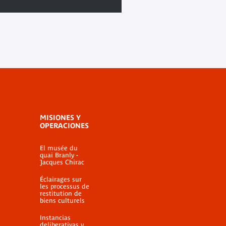
MISIONES Y
OPERACIONES
El musée du
quai Branly -
Jacques Chirac
Éclairages sur
les processus de
restitution de
biens culturels
Instancias
deliberativas y