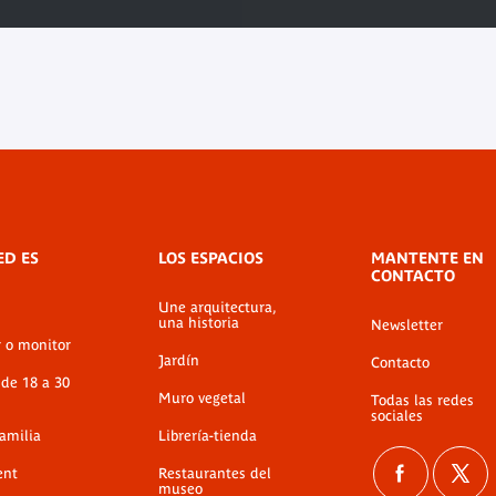
ED ES
LOS ESPACIOS
MANTENTE EN
CONTACTO
Une arquitectura,
una historia
Newsletter
r o monitor
Jardín
Contacto
 de 18 a 30
Muro vegetal
Todas las redes
sociales
familia
Librería-tienda
ent
Restaurantes del
museo