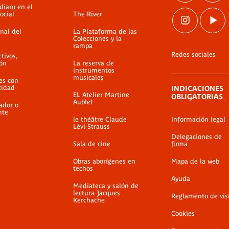
diaro en el
ocial
The River
nal del
La Plataforma de las
Colecciones y la
rampa
Redes sociales
ctivos,
ión
La reserva de
instrumentos
musicales
es con
cidad
INDICACIONES
EL Atelier Martine
OBLIGATORIAS
Aublet
ador o
nte
le théâtre Claude
Información legal
Lévi-Strauss
Delegaciones de
Sala de cine
firma
Obras aborígenes en
Mapa de la web
techos
Ayuda
Mediateca y salón de
lectura Jacques
Reglamento de vis
Kerchache
Cookies