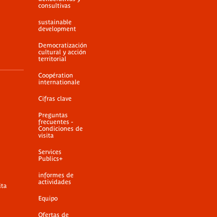
consultivas
sustainable
development
Democratización
cultural y acción
territorial
Coopération
internationale
Cifras clave
Preguntas
frecuentes -
Condiciones de
visita
Services
Publics+
informes de
actividades
ita
Equipo
Ofertas de