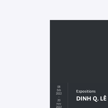
08
feb
Expositions
2022
-
DINH Q. LÊ
20
nov
2022