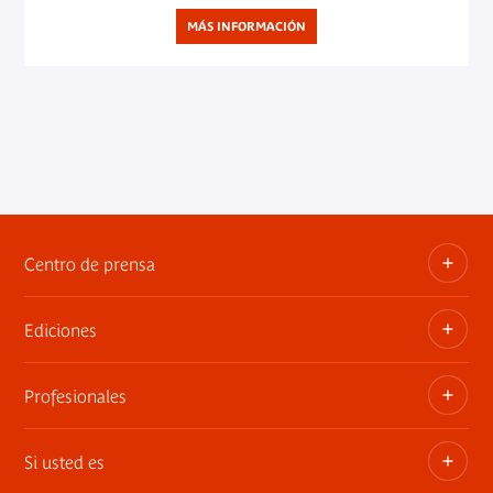
MÁS INFORMACIÓN
Centro de prensa
Ediciones
Dosieres, comunicados de prensa, anuncios de
exposiciones
Profesionales
Las publicaciones del museo
Contacto por la prensa
Si usted es
Privatiza los espacios