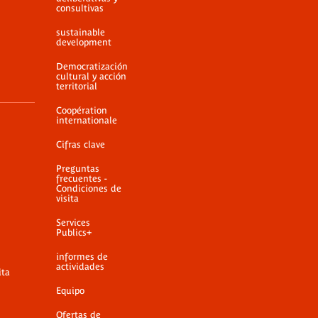
consultivas
sustainable
development
Democratización
cultural y acción
territorial
Coopération
internationale
Cifras clave
Preguntas
frecuentes -
Condiciones de
visita
Services
Publics+
informes de
actividades
ita
Equipo
Ofertas de