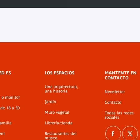
ED ES
LOS ESPACIOS
MANTENTE EN
CONTACTO
Une arquitectura,
una historia
Newsletter
r o monitor
Jardín
Contacto
 de 18 a 30
Muro vegetal
Todas las redes
sociales
familia
Librería-tienda
ent
Restaurantes del
museo