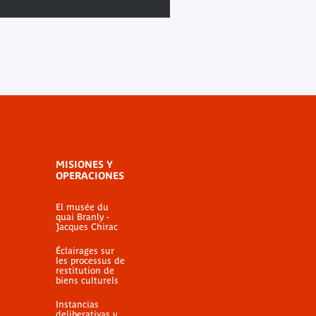
MISIONES Y
OPERACIONES
El musée du
quai Branly -
Jacques Chirac
Éclairages sur
les processus de
restitution de
biens culturels
Instancias
deliberativas y