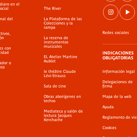
diaro en el
ocial
The River
nal del
La Plataforma de las
Colecciones y la
rampa
Redes sociales
ctivos,
ión
La reserva de
instrumentos
musicales
es con
cidad
INDICACIONES
EL Atelier Martine
OBLIGATORIAS
Aublet
ador o
nte
le théâtre Claude
Información legal
Lévi-Strauss
Delegaciones de
Sala de cine
firma
Obras aborígenes en
Mapa de la web
techos
Ayuda
Mediateca y salón de
lectura Jacques
Reglamento de vis
Kerchache
Cookies