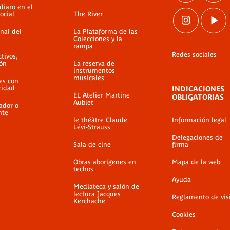
diaro en el
ocial
The River
nal del
La Plataforma de las
Colecciones y la
rampa
Redes sociales
ctivos,
ión
La reserva de
instrumentos
musicales
es con
cidad
INDICACIONES
EL Atelier Martine
OBLIGATORIAS
Aublet
ador o
nte
le théâtre Claude
Información legal
Lévi-Strauss
Delegaciones de
Sala de cine
firma
Obras aborígenes en
Mapa de la web
techos
Ayuda
Mediateca y salón de
lectura Jacques
Reglamento de vis
Kerchache
Cookies