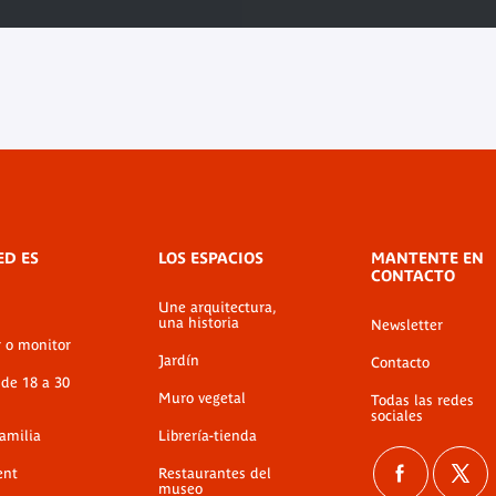
ED ES
LOS ESPACIOS
MANTENTE EN
CONTACTO
Une arquitectura,
una historia
Newsletter
r o monitor
Jardín
Contacto
 de 18 a 30
Muro vegetal
Todas las redes
sociales
familia
Librería-tienda
ent
Restaurantes del
museo