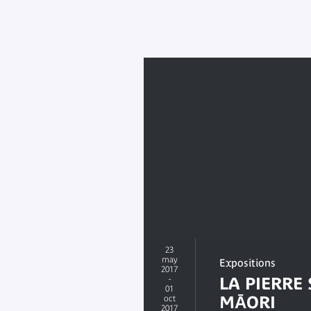
23
may
Expositions
2017
-
LA PIERRE
01
MĀORI
oct
2017