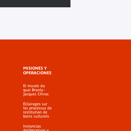
MISIONES Y
OPERACIONES
El musée du
quai Branly -
Jacques Chirac
Éclairages sur
les processus de
restitution de
biens culturels
Instancias
deliberativas y