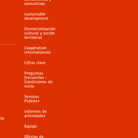
consultivas
sustainable
development
Democratización
cultural y acción
territorial
Coopération
internationale
Cifras clave
Preguntas
frecuentes -
Condiciones de
visita
Services
Publics+
informes de
actividades
ita
Equipo
Ofertas de