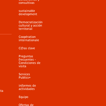
consultivas
sustainable
development
Democratización
cultural y acción
territorial
Coopération
internationale
Cifras clave
Preguntas
frecuentes -
Condiciones de
visita
Services
Publics+
informes de
actividades
ita
Equipo
Ofertas de