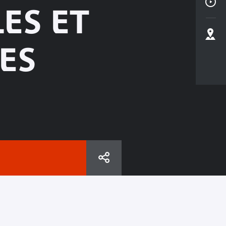
ES ET
ES