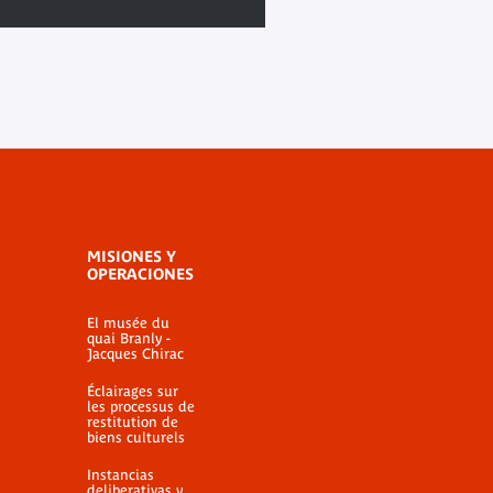
MISIONES Y
OPERACIONES
El musée du
quai Branly -
Jacques Chirac
Éclairages sur
les processus de
restitution de
biens culturels
Instancias
deliberativas y