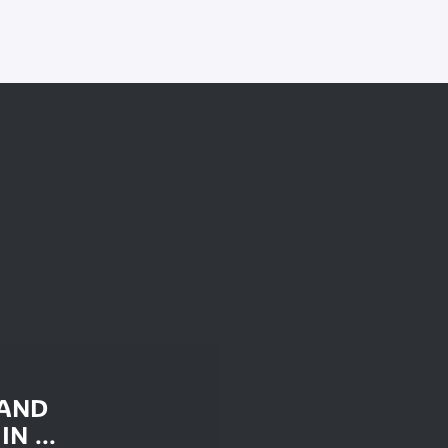
AND
IN ...