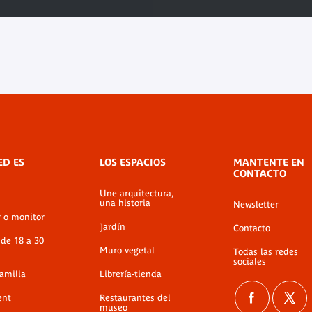
ED ES
LOS ESPACIOS
MANTENTE EN
CONTACTO
Une arquitectura,
una historia
Newsletter
r o monitor
Jardín
Contacto
 de 18 a 30
Muro vegetal
Todas las redes
sociales
familia
Librería-tienda
ent
Restaurantes del
museo