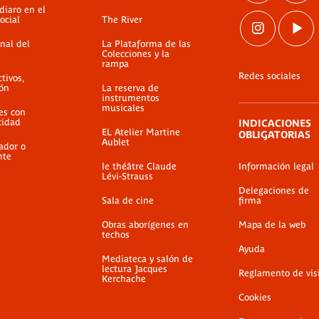
diaro en el
ocial
The River
nal del
La Plataforma de las
Colecciones y la
rampa
Redes sociales
ctivos,
ión
La reserva de
instrumentos
musicales
es con
cidad
INDICACIONES
EL Atelier Martine
OBLIGATORIAS
Aublet
ador o
nte
le théâtre Claude
Información legal
Lévi-Strauss
Delegaciones de
Sala de cine
firma
Obras aborígenes en
Mapa de la web
techos
Ayuda
Mediateca y salón de
lectura Jacques
Reglamento de vis
Kerchache
Cookies