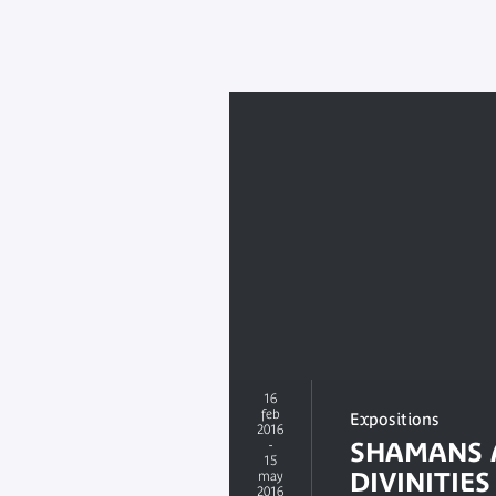
16
feb
Expositions
2016
-
SHAMANS 
15
DIVINITIES 
may
2016