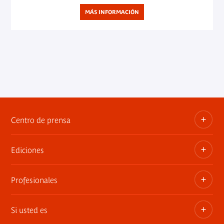
MÁS INFORMACIÓN
Centro de prensa
Ediciones
Dosieres, comunicados de prensa, anuncios de
exposiciones
Profesionales
Las publicaciones del museo
Contacto por la prensa
Si usted es
Privatiza los espacios