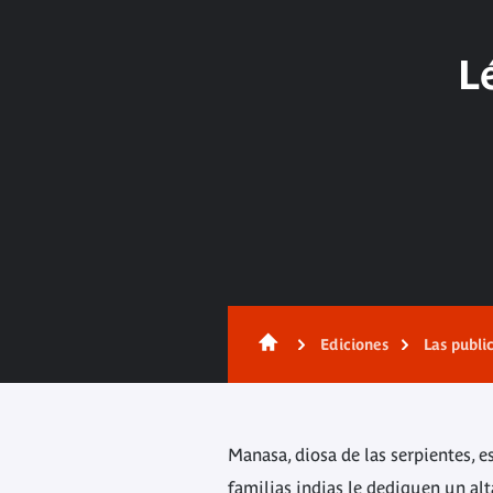
L
Contenido
Ediciones
Las publi
Manasa, diosa de las serpientes, e
familias indias le dediquen un alt