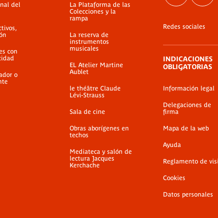
nal del
La Plataforma de las
Colecciones y la
rampa
Redes sociales
ctivos,
ión
La reserva de
instrumentos
musicales
es con
cidad
INDICACIONES
EL Atelier Martine
OBLIGATORIAS
Aublet
ador o
nte
le théâtre Claude
Información legal
Lévi-Strauss
Delegaciones de
Sala de cine
firma
Obras aborígenes en
Mapa de la web
techos
Ayuda
Mediateca y salón de
lectura Jacques
Reglamento de vis
Kerchache
Cookies
Datos personales