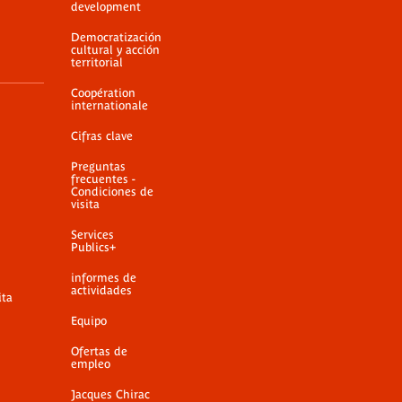
development
Democratización
cultural y acción
territorial
Coopération
internationale
Cifras clave
Preguntas
frecuentes -
Condiciones de
visita
Services
Publics+
informes de
actividades
ita
Equipo
Ofertas de
empleo
Jacques Chirac