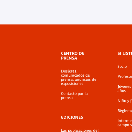
Menú
CENTRO DE
SI UST
de
PRENSA
pie
Socio
de
Dosieres,
página
comunicados de
Profeso
prensa, anuncios de
exposiciones
Jóvenes
años
Contacto por la
prensa
Niño y 
Règlem
EDICIONES
Interme
campo s
Las publicaciones del