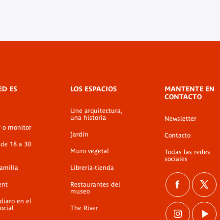
ED ES
LOS ESPACIOS
MANTENTE EN
CONTACTO
Une arquitectura,
una historia
Newsletter
r o monitor
Jardín
Contacto
 de 18 a 30
Muro vegetal
Todas las redes
sociales
familia
Librería-tienda
ent
Restaurantes del
museo
diaro en el
ocial
The River