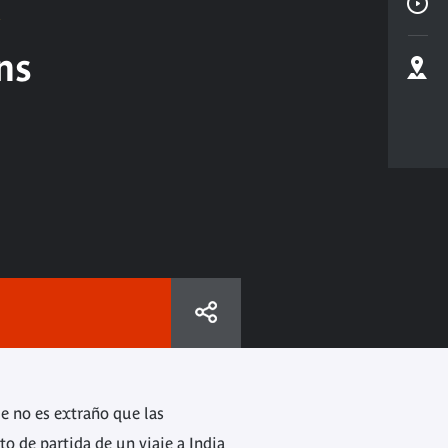
ns
ue no es extraño que las
to de partida de un viaje a India