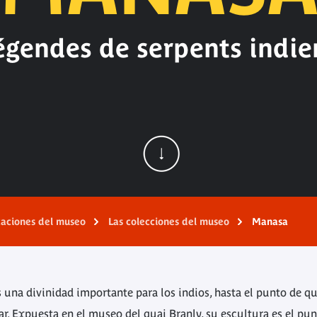
égendes de serpents indie
caciones del museo
Las colecciones del museo
Manasa
s una divinidad importante para los indios, hasta el punto de q
ar. Expuesta en el museo del quai Branly, su escultura es el pun