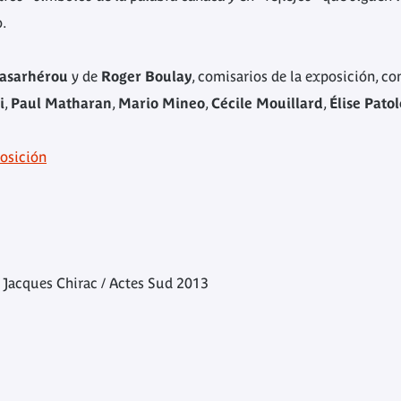
.
asarhérou
y de
Roger Boulay
, comisarios de la exposición, co
i
,
Paul Matharan
,
Mario Mineo
,
Cécile Mouillard
,
Élise Pat
osición
 Jacques Chirac / Actes Sud 2013