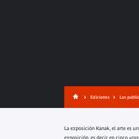
Contenido
Ediciones
Las publi
La exposición Kanak, el arte es u
exposición, es decir, en cinco «ro