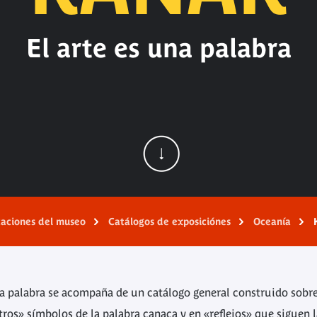
El arte es una palabra
caciones del museo
Catálogos de exposiciónes
Oceanía
na palabra se acompaña de un catálogo general construido sobr
stros» símbolos de la palabra canaca y en «reflejos» que siguen 