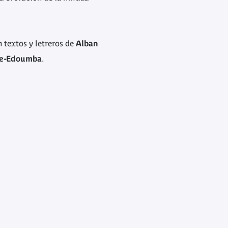
n textos y letreros de
Alban
ole-Edoumba
.