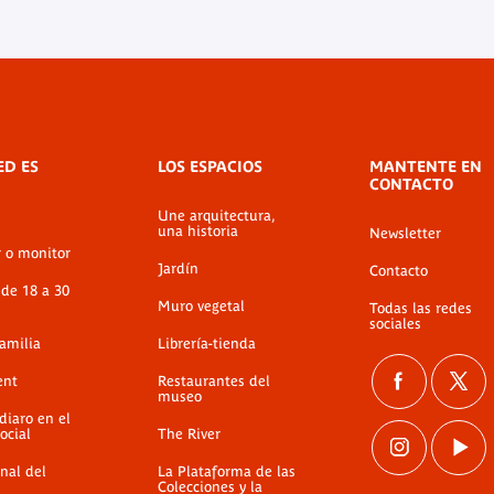
ED ES
LOS ESPACIOS
MANTENTE EN
CONTACTO
Une arquitectura,
una historia
Newsletter
r o monitor
Jardín
Contacto
 de 18 a 30
Muro vegetal
Todas las redes
sociales
familia
Librería-tienda
ent
Restaurantes del
museo
diaro en el
ocial
The River
nal del
La Plataforma de las
Colecciones y la