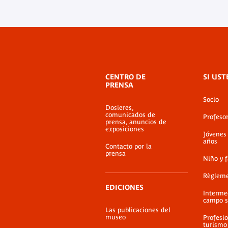
Menú
CENTRO DE
SI UST
de
PRENSA
pie
Socio
de
Dosieres,
página
comunicados de
Profeso
prensa, anuncios de
exposiciones
Jóvenes
años
Contacto por la
prensa
Niño y 
Règlem
EDICIONES
Interme
campo s
Las publicaciones del
museo
Profesio
turismo