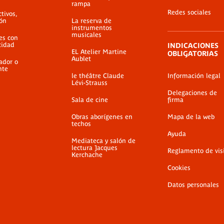
rampa
Redes sociales
ctivos,
ión
La reserva de
instrumentos
musicales
es con
cidad
INDICACIONES
EL Atelier Martine
OBLIGATORIAS
Aublet
ador o
nte
le théâtre Claude
Información legal
Lévi-Strauss
Delegaciones de
Sala de cine
firma
Obras aborígenes en
Mapa de la web
techos
Ayuda
Mediateca y salón de
lectura Jacques
Reglamento de vis
Kerchache
Cookies
Datos personales