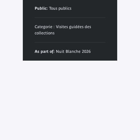
Public:
Tous publics
Categorie : Visites guidées des
collections
As part of:
Nuit Blanche 2026