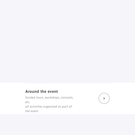
Around the event
Guided tours, workshops, concerts,
etc.
all activities organized as part of
the event