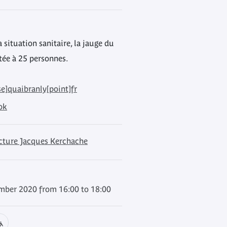
a situation sanitaire, la jauge du
itée à 25 personnes.
e]quaibranly[point]fr
ok
ecture Jacques Kerchache
mber 2020 from 16:00 to 18:00