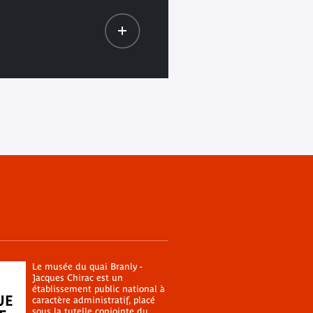
Le musée du quai Branly -
Jacques Chirac est un
établissement public national à
caractère administratif, placé
sous la tutelle conjointe du